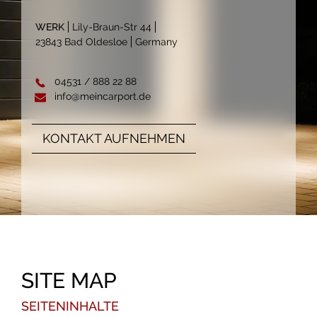
WERK
Lily-Braun-Str 44
23843 Bad Oldesloe
Germany
04531 / 888 22 88
info@meincarport.de
KONTAKT AUFNEHMEN
SITE MAP
SEITENINHALTE